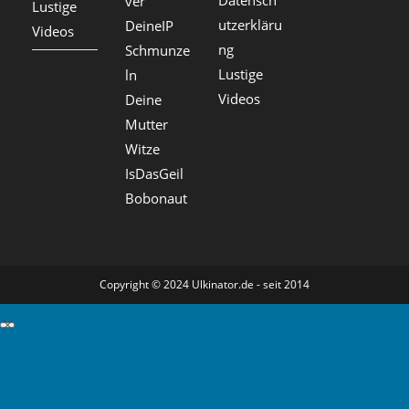
ver
:
h
Lustige
e
:
t
utzerkläru
DeineIP
:
Videos
:
ng
Schmunze
Lustige
ln
Videos
Deine
Mutter
Witze
IsDasGeil
Bobonaut
Copyright © 2024 Ulkinator.de - seit 2014
GDPR Cookie-Einstellungen schließen