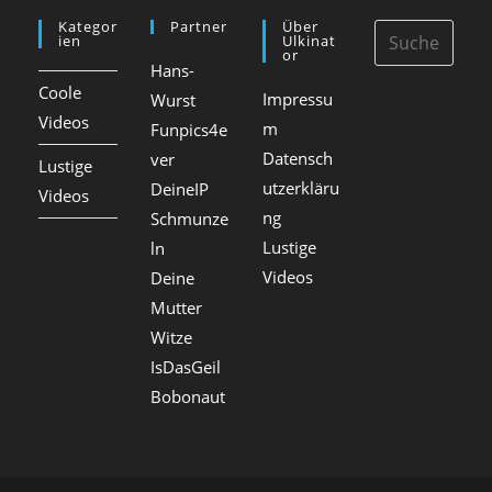
e
s
Kategor
Partner
Über
r
-
Ien
Ulkinat
ö
Or
K
Hans-
f
o
Coole
f
Impressu
Wurst
m
e
Videos
m
m
Funpics4e
n
e
Datensch
ver
Lustige
t
n
utzerkläru
DeineIP
l
Videos
t
i
ng
a
Schmunze
c
r
Lustige
ln
h
e
Videos
Deine
t
:
:
Mutter
Witze
IsDasGeil
Bobonaut