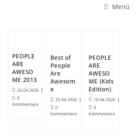
Z
Menü
u
m
I
n
h
PEOPLE
Best of
PEOPLE
a
ARE
People
ARE
AWESO
l
Are
AWESO
ME 2013
Awesom
ME (Kids
t
e
Edition)
B
26.04.2026
s
e
B
0
B
B
25.04.2026
10.04.2026
p
i
e
Kommentare
e
e
B
B
0
0
t
i
r
i
i
e
e
Kommentare
Kommentare
r
t
t
t
i
i
i
a
r
r
r
t
t
g
a
n
a
a
r
r
v
g