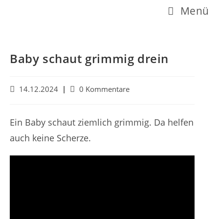
Z
Menü
u
m
I
Baby schaut grimmig drein
n
h
B
B
14.12.2024
0 Kommentare
e
e
a
i
i
l
t
t
Ein Baby schaut ziemlich grimmig. Da helfen
r
r
t
auch keine Scherze.
a
a
s
g
g
v
s
p
e
-
r
r
K
ö
o
i
f
m
n
f
m