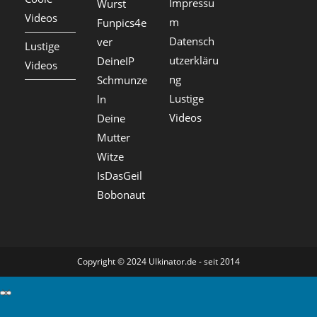
Impressu
Wurst
Videos
m
Funpics4e
Datensch
ver
Lustige
utzerkläru
DeineIP
Videos
ng
Schmunze
Lustige
ln
Videos
Deine
Mutter
Witze
IsDasGeil
Bobonaut
Copyright © 2024 Ulkinator.de - seit 2014
GDPR Cookie-Einstellungen schließen