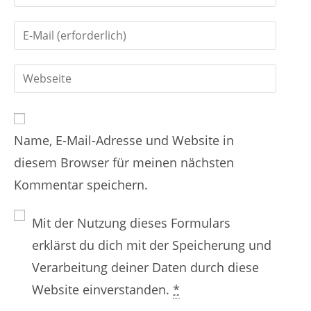
t
i
i
G
b
e
i
d
r
G
b
e
e
i
d
i
n
b
e
n
Name, E-Mail-Adresse und Website in
d
i
e
diesem Browser für meinen nächsten
e
n
n
Kommentar speichern.
i
e
N
n
E
a
Mit der Nutzung dieses Formulars
e
-
m
erklärst du dich mit der Speicherung und
W
M
e
Verarbeitung deiner Daten durch diese
e
a
n
Website einverstanden.
*
b
i
o