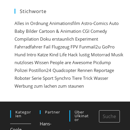
r
Stichworte
e
n
Alles in Ordnung
Animationsfilm
Astro-Comics
Auto
Baby
Bilder
Cartoon & Animation
CGI
Comedy
e
Compilation
Doku
erstaunlich
Experiment
i
Fahrradfahrer
Fail
Flugzeug
FPV
Funmail2u
GoPro
n
Hund
Intro
Katze
Kind
Life Hack
lustig
Motorrad
Musik
nutzloses Wissen
People are Awesome
Picdump
Polizei
Postillon24
Quadcopter
Rennen
Reportage
Roboter
Serie
Sport
Synchro
Tiere
Trick
Wasser
Werbung
zum lachen
zum staunen
Kategor
Partner
Über
Ien
Ulkinat
Or
Hans-
Coole