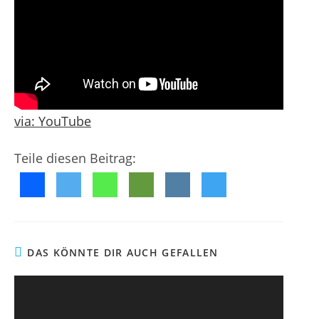
e
e
g
n
n
e
t
t
l
a
n
i
r
c
e
h
:
t
via:
YouTube
:
Teile diesen Beitrag:
DAS KÖNNTE DIR AUCH GEFALLEN