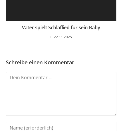
Vater spielt Schlaflied für sein Baby
22.11.2025
Schreibe einen Kommentar
K
o
m
m
e
n
G