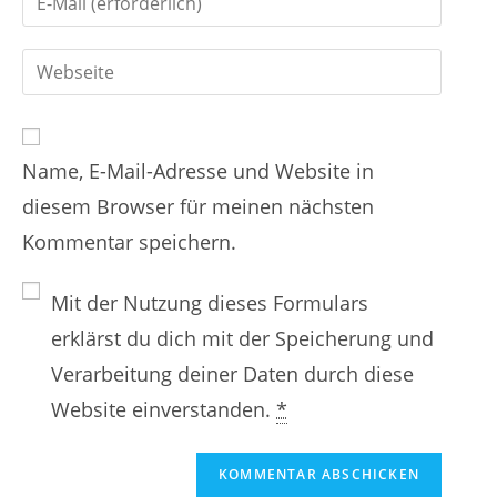
e
i
d
r
G
b
e
e
i
d
i
n
b
e
n
Name, E-Mail-Adresse und Website in
d
i
e
diesem Browser für meinen nächsten
e
n
n
Kommentar speichern.
i
e
N
n
E
a
Mit der Nutzung dieses Formulars
e
-
m
erklärst du dich mit der Speicherung und
W
M
e
Verarbeitung deiner Daten durch diese
e
a
n
Website einverstanden.
*
b
i
o
s
l
d
i
-
e