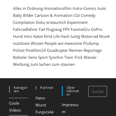
n
Alles in Ordnung
Animationsfilm
Astro-Comics
Auto
Baby
Bilder
Cartoon & Animation
CGI
Comedy
e
Compilation
Doku
erstaunlich
Experiment
i
Fahrradfahrer
Fail
Flugzeug
FPV
Funmail2u
GoPro
n
Hund
Intro
Katze
Kind
Life Hack
lustig
Motorrad
Musik
nutzloses Wissen
People are Awesome
Picdump
Polizei
Postillon24
Quadcopter
Rennen
Reportage
Roboter
Serie
Sport
Synchro
Tiere
Trick
Wasser
Werbung
zum lachen
zum staunen
Kategor
Partner
Über
Ien
Ulkinat
Or
Hans-
Coole
Impressu
Wurst
Videos
m
Funpics4e