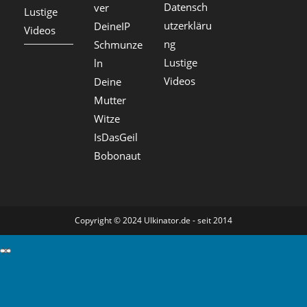
Datensch
ver
Lustige
utzerkläru
DeineIP
Videos
ng
Schmunze
Lustige
ln
Videos
Deine
Mutter
Witze
IsDasGeil
Bobonaut
Copyright © 2024 Ulkinator.de - seit 2014
GDPR Cookie-Einstellungen schließen