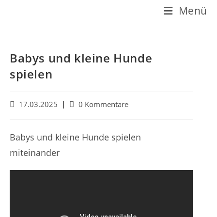
Z
Menü
u
m
I
Babys und kleine Hunde
n
spielen
h
a
B
B
17.03.2025
0 Kommentare
e
e
l
i
i
t
t
t
Babys und kleine Hunde spielen
r
r
s
miteinander
a
a
p
g
g
v
s
r
e
-
i
r
K
ö
o
n
f
m