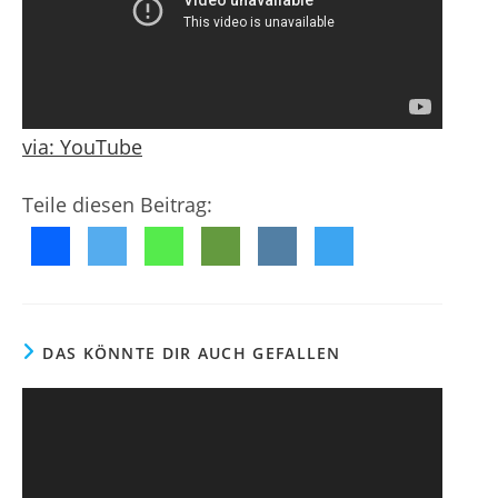
g
f
m
e
e
e
n
n
n
t
t
l
a
i
r
via:
YouTube
c
e
h
:
Teile diesen Beitrag:
t
:
DAS KÖNNTE DIR AUCH GEFALLEN