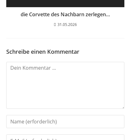
die Corvette des Nachbarn zerlegen…
31.05.2026
Schreibe einen Kommentar
K
o
m
m
e
n
G
t
i
i
G
b