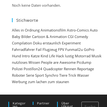
Noch keine Daten vorhanden.
e
r
Stichworte
e
n
Alles in Ordnung
Animationsfilm
Astro-Comics
Auto
Baby
Bilder
Cartoon & Animation
CGI
Comedy
e
Compilation
Doku
erstaunlich
Experiment
i
Fahrradfahrer
Fail
Flugzeug
FPV
Funmail2u
GoPro
n
Hund
Intro
Katze
Kind
Life Hack
lustig
Motorrad
Musik
nutzloses Wissen
People are Awesome
Picdump
Polizei
Postillon24
Quadcopter
Rennen
Reportage
Roboter
Serie
Sport
Synchro
Tiere
Trick
Wasser
Werbung
zum lachen
zum staunen
Kategor
Partner
Über
Ien
Ulkinat