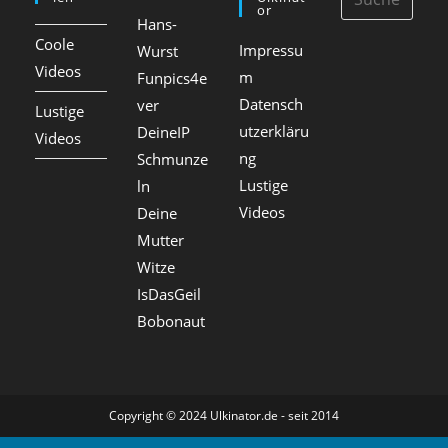
Or
Hans-
Coole
Impressu
Wurst
Videos
m
Funpics4e
Datensch
ver
Lustige
utzerkläru
DeineIP
Videos
ng
Schmunze
Lustige
ln
Videos
Deine
Mutter
Witze
IsDasGeil
Bobonaut
Copyright © 2024 Ulkinator.de - seit 2014