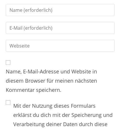
n
G
t
i
i
G
b
e
i
d
r
G
b
e
e
i
d
i
n
b
e
n
Name, E-Mail-Adresse und Website in
d
i
e
diesem Browser für meinen nächsten
e
n
n
Kommentar speichern.
i
e
N
n
E
a
Mit der Nutzung dieses Formulars
e
-
m
erklärst du dich mit der Speicherung und
W
M
e
Verarbeitung deiner Daten durch diese
e
a
n