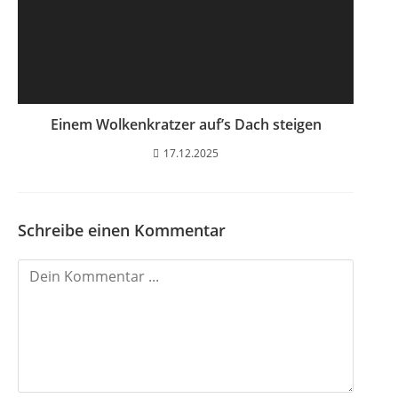
Einem Wolkenkratzer auf’s Dach steigen
17.12.2025
Schreibe einen Kommentar
K
o
m
m
e