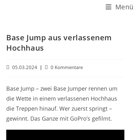
Z
Menü
u
m
I
Base Jump aus verlassenem
n
Hochhaus
h
a
B
B
05.03.2024
0 Kommentare
e
e
l
i
i
t
t
t
Base Jump – zwei Base Jumper rennen um
r
r
s
die Wette in einem verlassenen Hochhaus
a
a
p
g
g
die Treppen hinauf. Wer zuerst springt –
v
s
r
gewinnt. Das Ganze mit GoPro’s gefilmt.
e
-
i
r
K
ö
o
n
f
m