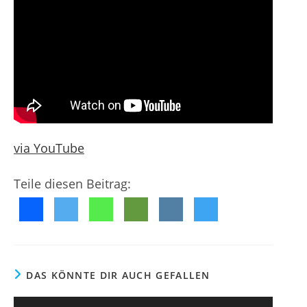
g
f
m
e
e
e
n
n
n
t
t
l
a
i
r
c
e
h
:
t
:
via YouTube
Teile diesen Beitrag:
DAS KÖNNTE DIR AUCH GEFALLEN