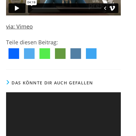
e
e
g
n
n
e
t
t
l
a
n
via:
Vimeo
i
r
c
e
h
:
Teile diesen Beitrag:
t
:
DAS KÖNNTE DIR AUCH GEFALLEN