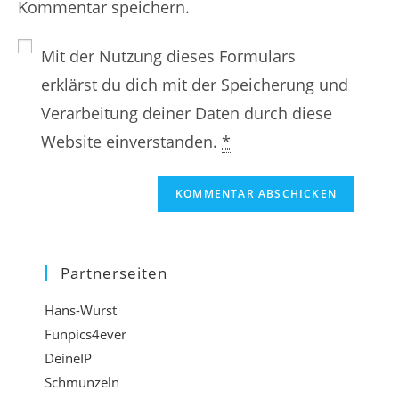
Kommentar speichern.
i
e
N
n
E
a
Mit der Nutzung dieses Formulars
e
-
m
erklärst du dich mit der Speicherung und
W
M
e
Verarbeitung deiner Daten durch diese
e
a
n
Website einverstanden.
*
b
i
o
s
l
d
i
-
e
t
A
r
e
d
B
Partnerseiten
-
r
e
Hans-Wurst
U
e
n
Funpics4ever
R
s
u
DeineIP
L
s
t
Schmunzeln