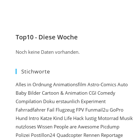
e
m
n
e
e
n
i
t
Top10 - Diese Woche
n
i
Noch keine Daten vorhanden.
e
r
Stichworte
e
n
Alles in Ordnung
Animationsfilm
Astro-Comics
Auto
Baby
Bilder
Cartoon & Animation
CGI
Comedy
e
Compilation
Doku
erstaunlich
Experiment
i
Fahrradfahrer
Fail
Flugzeug
FPV
Funmail2u
GoPro
n
Hund
Intro
Katze
Kind
Life Hack
lustig
Motorrad
Musik
nutzloses Wissen
People are Awesome
Picdump
Polizei
Postillon24
Quadcopter
Rennen
Reportage