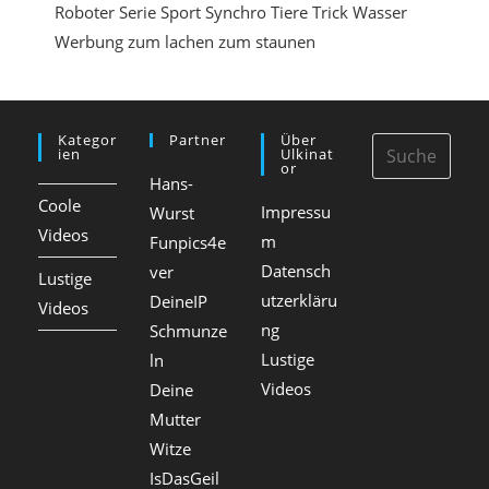
Roboter
Serie
Sport
Synchro
Tiere
Trick
Wasser
Werbung
zum lachen
zum staunen
Kategor
Partner
Über
Ien
Ulkinat
Or
Hans-
Coole
Impressu
Wurst
Videos
m
Funpics4e
Datensch
ver
Lustige
utzerkläru
DeineIP
Videos
ng
Schmunze
Lustige
ln
Videos
Deine
Mutter
Witze
IsDasGeil