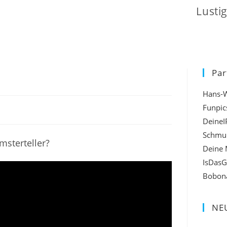
Lusti
Par
Hans-
Funpic
DeineI
Schmu
msterteller?
Deine 
IsDasG
Bobon
NEU