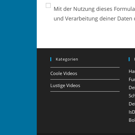
i
i
n
Mit der Nutzung dieses Formular
n
n
und Verarbeitung deiner Daten 
e
e
n
E
N
-
a
M
m
Kategorien
a
e
i
Ha
Coole Videos
n
l
Fu
Lustige Videos
De
o
-
Sc
d
A
De
e
d
Is
r
r
Bo
B
e