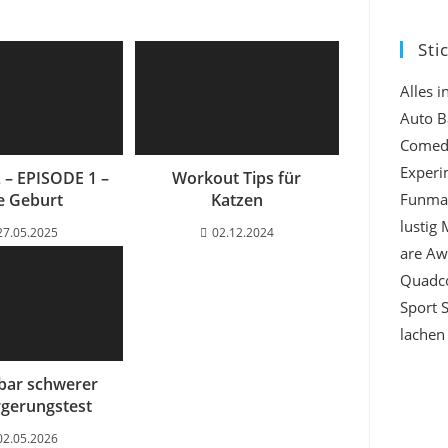
Sti
Alles 
Auto
B
Comed
Experi
 – EPISODE 1 –
Workout Tips für
e Geburt
Katzen
Funma
lustig
27.05.2025
02.12.2024
are A
Quadc
Sport
lachen
bar schwerer
rgerungstest
02.05.2026