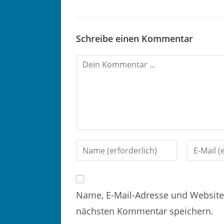
Schreibe einen Kommentar
K
o
m
m
e
n
G
G
t
i
i
i
b
b
e
Name, E-Mail-Adresse und Website
d
d
r
nächsten Kommentar speichern.
e
e
e