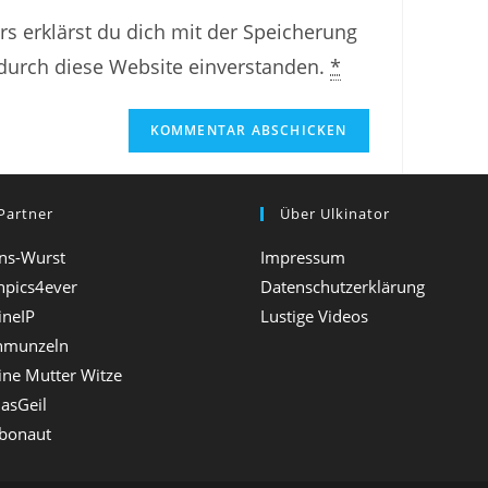
i
s erklärst du dich mit der Speicherung
n
durch diese Website einverstanden.
*
e
W
e
b
Partner
s
Über Ulkinator
i
ns-Wurst
Impressum
t
npics4ever
Datenschutzerklärung
ineIP
Lustige Videos
e
hmunzeln
-
ine Mutter Witze
U
DasGeil
R
bonaut
L