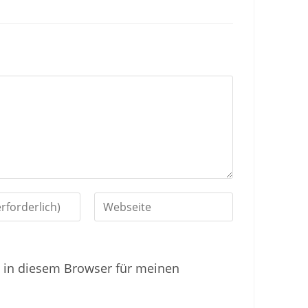
G
i
b
 in diesem Browser für meinen
d
e