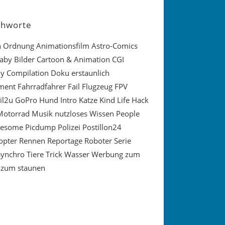
chworte
in Ordnung
Animationsfilm
Astro-Comics
aby
Bilder
Cartoon & Animation
CGI
y
Compilation
Doku
erstaunlich
ment
Fahrradfahrer
Fail
Flugzeug
FPV
il2u
GoPro
Hund
Intro
Katze
Kind
Life Hack
Motorrad
Musik
nutzloses Wissen
People
wesome
Picdump
Polizei
Postillon24
opter
Rennen
Reportage
Roboter
Serie
Synchro
Tiere
Trick
Wasser
Werbung
zum
zum staunen