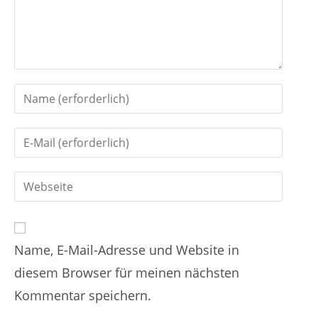
m
m
e
n
G
t
i
i
G
b
e
i
d
r
G
b
e
e
i
d
i
n
b
e
n
Name, E-Mail-Adresse und Website in
d
i
e
diesem Browser für meinen nächsten
e
n
n
Kommentar speichern.
i
e
N