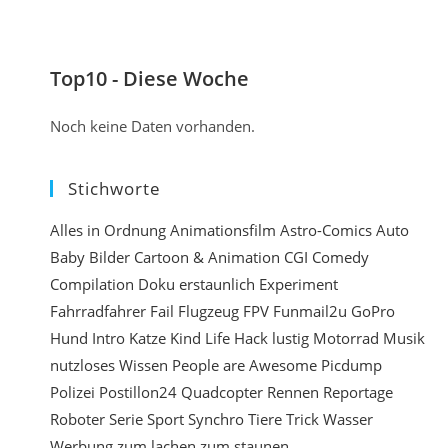
n
e
e
n
i
t
Top10 - Diese Woche
n
i
Noch keine Daten vorhanden.
e
r
Stichworte
e
n
Alles in Ordnung
Animationsfilm
Astro-Comics
Auto
Baby
Bilder
Cartoon & Animation
CGI
Comedy
e
Compilation
Doku
erstaunlich
Experiment
i
Fahrradfahrer
Fail
Flugzeug
FPV
Funmail2u
GoPro
n
Hund
Intro
Katze
Kind
Life Hack
lustig
Motorrad
Musik
nutzloses Wissen
People are Awesome
Picdump
Polizei
Postillon24
Quadcopter
Rennen
Reportage
Roboter
Serie
Sport
Synchro
Tiere
Trick
Wasser
Werbung
zum lachen
zum staunen