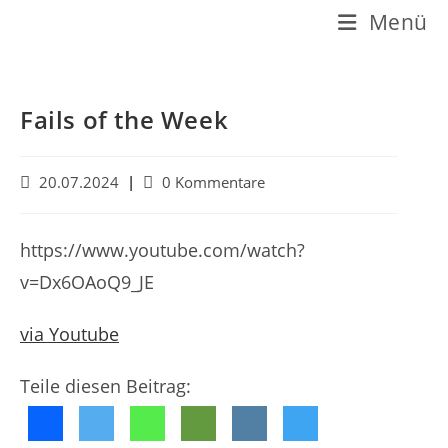
Z
Menü
u
m
I
Fails of the Week
n
h
B
B
20.07.2024
0 Kommentare
e
e
a
i
i
l
t
t
https://www.youtube.com/watch?
r
r
t
v=Dx6OAoQ9_JE
a
a
s
g
g
v
s
via Youtube
p
e
-
r
r
K
Teile diesen Beitrag:
ö
o
i
f
m
n
f
m