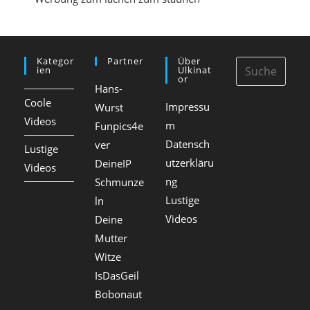
Kategor
Partner
Über
Ien
Ulkinat
Or
Hans-
Coole
Impressu
Wurst
Videos
m
Funpics4e
Datensch
ver
Lustige
utzerkläru
DeineIP
Videos
ng
Schmunze
Lustige
ln
Videos
Deine
Mutter
Witze
IsDasGeil
Bobonaut