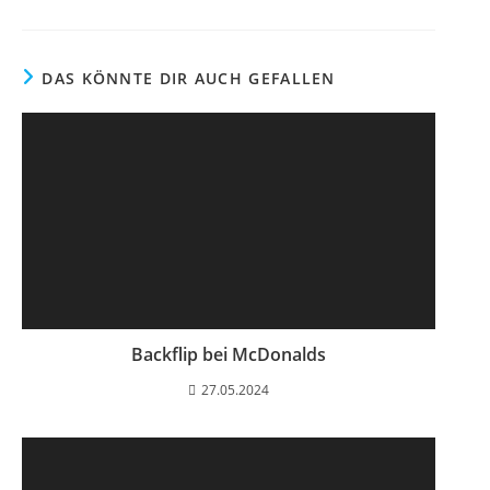
e
e
g
n
n
e
t
t
l
a
DAS KÖNNTE DIR AUCH GEFALLEN
n
i
r
c
e
h
:
t
:
Backflip bei McDonalds
27.05.2024