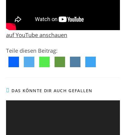
e
e
g
n
n
e
t
t
l
a
n
i
r
c
e
auf YouTube anschauen
h
:
t
Teile diesen Beitrag:
:
DAS KÖNNTE DIR AUCH GEFALLEN