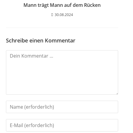
Mann trägt Mann auf dem Rücken
30.08.2024
Schreibe einen Kommentar
K
o
m
m
e
n
G
t
i
i
G
b
e
i