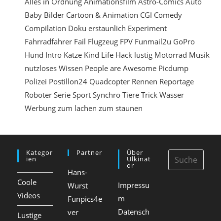
n
Alles in Ordnung
Animationsfilm
Astro-Comics
Auto
Baby
Bilder
Cartoon & Animation
CGI
Comedy
e
Compilation
Doku
erstaunlich
Experiment
i
Fahrradfahrer
Fail
Flugzeug
FPV
Funmail2u
GoPro
n
Hund
Intro
Katze
Kind
Life Hack
lustig
Motorrad
Musik
nutzloses Wissen
People are Awesome
Picdump
Polizei
Postillon24
Quadcopter
Rennen
Reportage
Roboter
Serie
Sport
Synchro
Tiere
Trick
Wasser
Werbung
zum lachen
zum staunen
Kategor
Partner
Über
Ien
Ulkinat
Or
Hans-
Coole
Impressu
Wurst
Videos
m
Funpics4e
Datensch
ver
Lustige