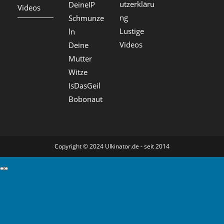
utzerkläru
DeineIP
Videos
ng
Schmunze
Lustige
ln
Videos
Deine
Mutter
Witze
IsDasGeil
Bobonaut
Copyright © 2024 Ulkinator.de - seit 2014
GDPR Cookie-Einstellungen schließen