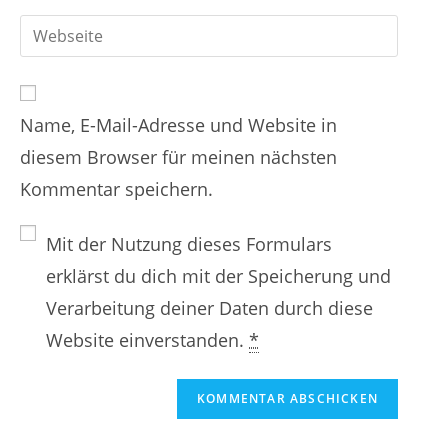
d
r
G
b
e
e
i
d
i
n
b
e
n
Name, E-Mail-Adresse und Website in
d
i
e
diesem Browser für meinen nächsten
e
n
n
Kommentar speichern.
i
e
N
n
E
a
Mit der Nutzung dieses Formulars
e
-
m
erklärst du dich mit der Speicherung und
W
M
e
Verarbeitung deiner Daten durch diese
e
a
n
Website einverstanden.
*
b
i
o
s
l
d
i
-
e
t
A