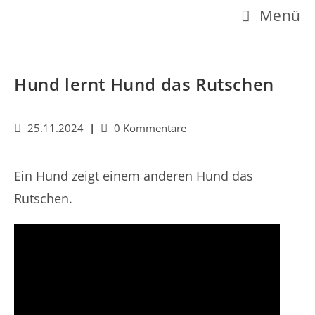
Z
Menü
u
m
I
Hund lernt Hund das Rutschen
n
h
B
B
25.11.2024
0 Kommentare
e
e
a
i
i
l
t
t
Ein Hund zeigt einem anderen Hund das
r
r
t
Rutschen.
a
a
s
g
g
v
s
p
e
-
r
r
K
ö
o
i
f
m
n
f
m