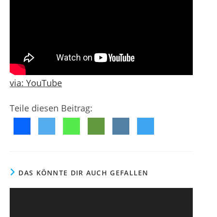
g
f
m
e
e
e
n
n
n
t
t
l
a
i
r
c
e
h
:
via:
YouTube
t
:
Teile diesen Beitrag:
DAS KÖNNTE DIR AUCH GEFALLEN