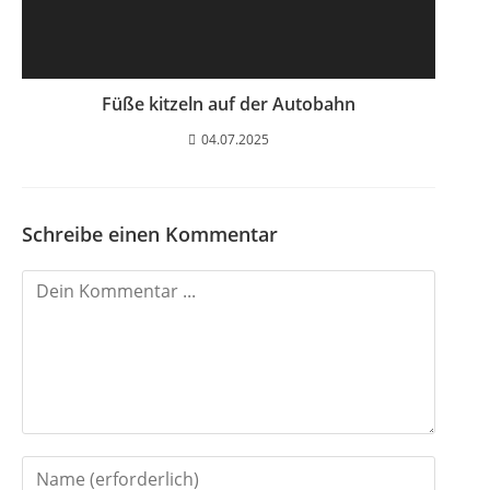
Füße kitzeln auf der Autobahn
04.07.2025
Schreibe einen Kommentar
K
o
m
m
e
n
G