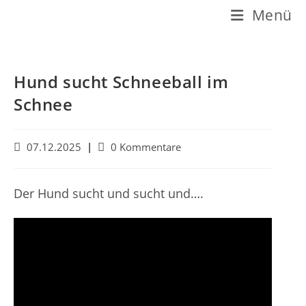
Z
Menü
u
m
I
Hund sucht Schneeball im
n
Schnee
h
a
B
B
07.12.2025
0 Kommentare
e
e
l
i
i
t
t
t
Der Hund sucht und sucht und….
r
r
s
a
a
p
g
g
v
s
r
e
-
i
r
K
ö
o
n
f
m