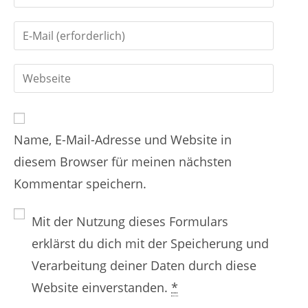
t
i
i
G
b
e
i
d
r
G
b
e
e
i
d
i
n
b
e
n
Name, E-Mail-Adresse und Website in
d
i
e
diesem Browser für meinen nächsten
e
n
n
Kommentar speichern.
i
e
N
n
E
a
Mit der Nutzung dieses Formulars
e
-
m
erklärst du dich mit der Speicherung und
W
M
e
Verarbeitung deiner Daten durch diese
e
a
n
Website einverstanden.
*
b
i
o