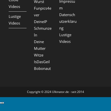
Impressu
Wurst
Videos
m
Funpics4e
Datensch
ver
Lustige
utzerkläru
DeineIP
Videos
ng
Schmunze
Lustige
ln
Videos
Deine
Mutter
Witze
IsDasGeil
Bobonaut
Copyright © 2024 Ulkinator.de - seit 2014
GDPR Cookie-Einstellungen schließen