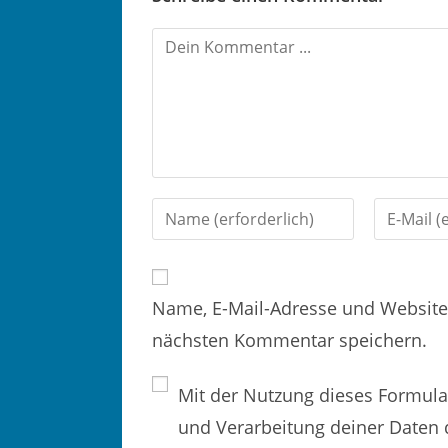
K
o
m
m
e
n
G
G
t
i
i
i
b
b
e
Name, E-Mail-Adresse und Website
d
d
r
nächsten Kommentar speichern.
e
e
e
i
i
n
Mit der Nutzung dieses Formular
n
n
und Verarbeitung deiner Daten 
e
e