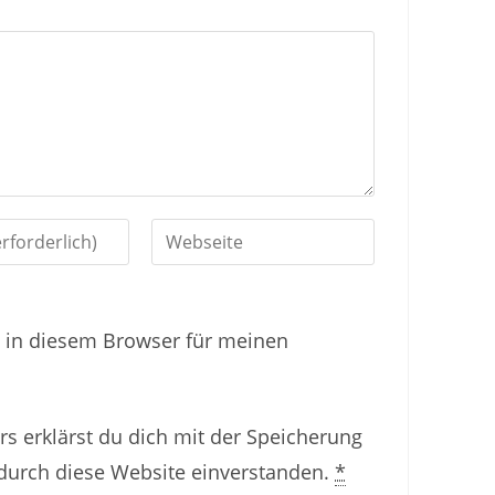
G
i
b
 in diesem Browser für meinen
d
e
i
s erklärst du dich mit der Speicherung
n
durch diese Website einverstanden.
*
e