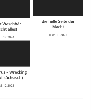
die helle Seite der
r Waschbär
Macht
cht alles!
04.11.2024
13.12.2024
rus – Wrecking
uf sächsisch)
23.12.2023