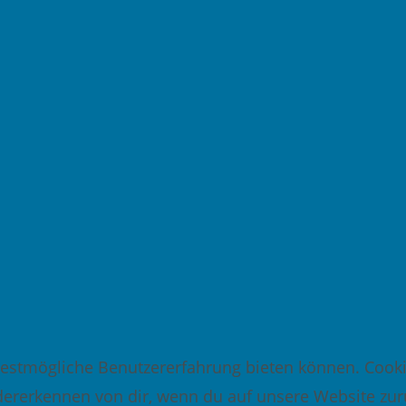
(
o
p
t
i
o
n
a
l
)
 bestmögliche Benutzererfahrung bieten können. Coo
dererkennen von dir, wenn du auf unsere Website zur