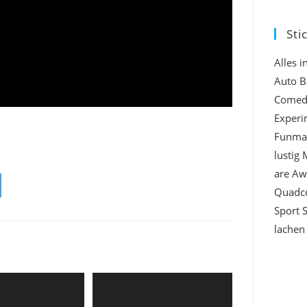
Sti
Alles 
Auto
B
Comed
Experi
Funma
lustig
are A
Quadc
Sport
lachen