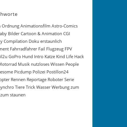
chworte
in Ordnung
Animationsfilm
Astro-Comics
aby
Bilder
Cartoon & Animation
CGI
y
Compilation
Doku
erstaunlich
ment
Fahrradfahrer
Fail
Flugzeug
FPV
il2u
GoPro
Hund
Intro
Katze
Kind
Life Hack
Motorrad
Musik
nutzloses Wissen
People
wesome
Picdump
Polizei
Postillon24
opter
Rennen
Reportage
Roboter
Serie
Synchro
Tiere
Trick
Wasser
Werbung
zum
zum staunen