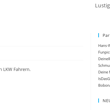
Lusti
Par
Hans-
Funpic
DeineI
Schmu
n LKW Fahrern.
Deine 
IsDasG
Bobon
NEU