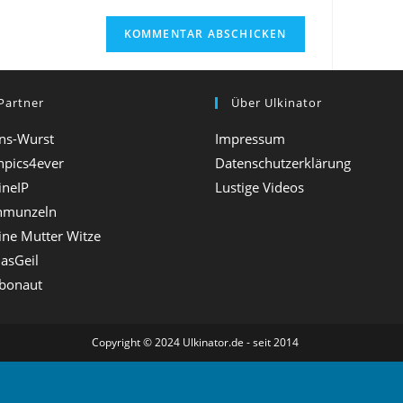
W
e
b
Partner
s
Über Ulkinator
i
ns-Wurst
Impressum
t
npics4ever
Datenschutzerklärung
ineIP
Lustige Videos
e
hmunzeln
-
ine Mutter Witze
U
DasGeil
R
bonaut
L
e
Copyright © 2024 Ulkinator.de - seit 2014
i
n