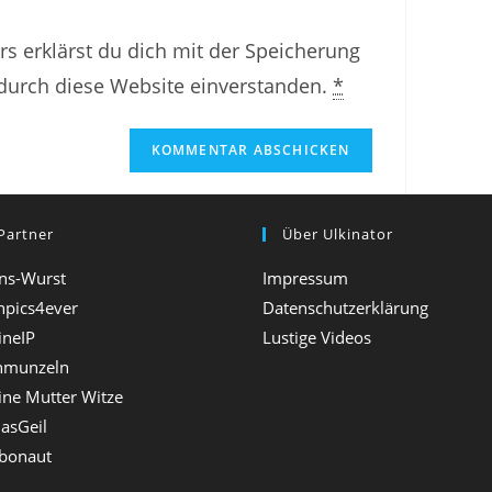
i
s erklärst du dich mit der Speicherung
n
durch diese Website einverstanden.
*
e
W
e
b
Partner
s
Über Ulkinator
i
ns-Wurst
Impressum
t
npics4ever
Datenschutzerklärung
ineIP
Lustige Videos
e
hmunzeln
-
ine Mutter Witze
U
DasGeil
R
bonaut
L