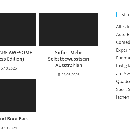
Sti
Alles 
Auto
B
Comed
Experi
 ARE AWESOME
Sofort Mehr
Funma
ess Edition)
Selbstbewusstsein
Ausstrahlen
lustig
15.10.2025
are A
28.06.2026
Quadc
Sport
lachen
und Boot Fails
18.10.2024