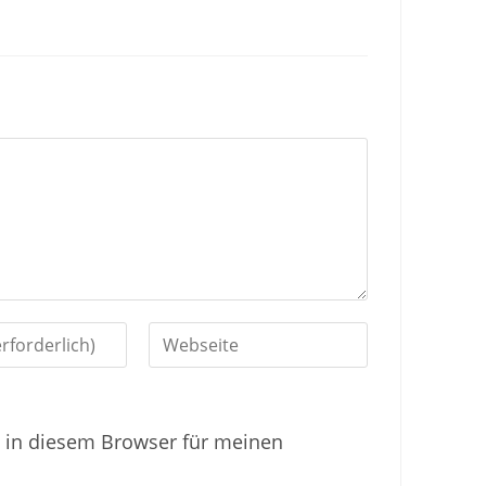
G
i
b
 in diesem Browser für meinen
d
e