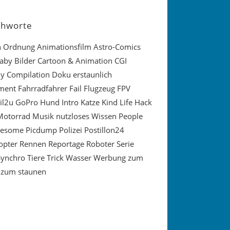
chworte
in Ordnung
Animationsfilm
Astro-Comics
aby
Bilder
Cartoon & Animation
CGI
y
Compilation
Doku
erstaunlich
ment
Fahrradfahrer
Fail
Flugzeug
FPV
il2u
GoPro
Hund
Intro
Katze
Kind
Life Hack
Motorrad
Musik
nutzloses Wissen
People
wesome
Picdump
Polizei
Postillon24
opter
Rennen
Reportage
Roboter
Serie
Synchro
Tiere
Trick
Wasser
Werbung
zum
zum staunen