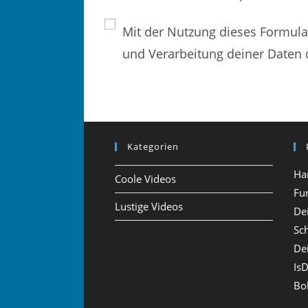
e
i
i
n
Mit der Nutzung dieses Formular
n
n
und Verarbeitung deiner Daten 
e
e
n
E
N
-
a
M
m
Kategorien
a
e
i
Ha
Coole Videos
n
l
Fu
Lustige Videos
De
o
-
Sc
d
A
De
e
d
Is
r
r
Bo
B
e