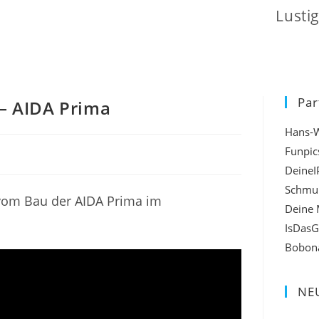
Lusti
Par
 – AIDA Prima
Hans-
Funpic
DeineI
Schmu
 vom Bau der AIDA Prima im
Deine 
IsDasG
Bobon
NEU