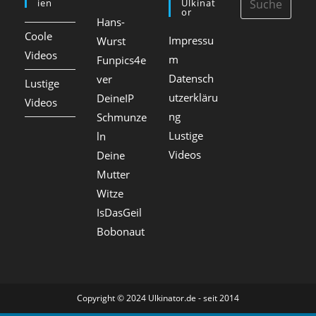
Ien
Ulkinat
Or
Hans-
Coole
Impressu
Wurst
Videos
m
Funpics4e
Datensch
ver
Lustige
utzerkläru
DeineIP
Videos
ng
Schmunze
Lustige
ln
Videos
Deine
Mutter
Witze
IsDasGeil
Bobonaut
Copyright © 2024 Ulkinator.de - seit 2014