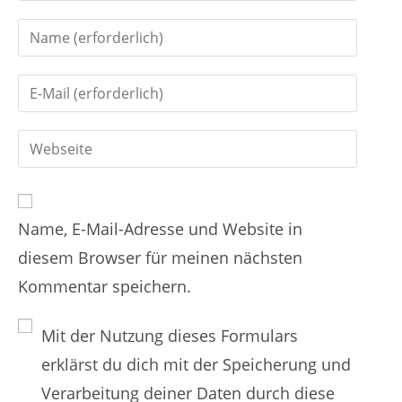
n
G
t
i
i
G
b
e
i
d
r
G
b
e
e
i
d
i
n
b
e
n
Name, E-Mail-Adresse und Website in
d
i
e
diesem Browser für meinen nächsten
e
n
n
Kommentar speichern.
i
e
N
n
E
a
Mit der Nutzung dieses Formulars
e
-
m
erklärst du dich mit der Speicherung und
W
M
e
Verarbeitung deiner Daten durch diese