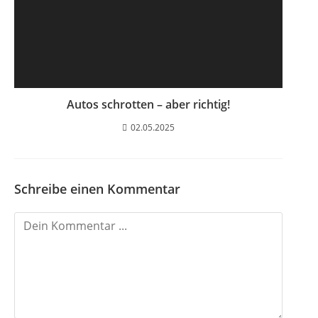
Autos schrotten – aber richtig!
02.05.2025
Schreibe einen Kommentar
K
o
m
m
e