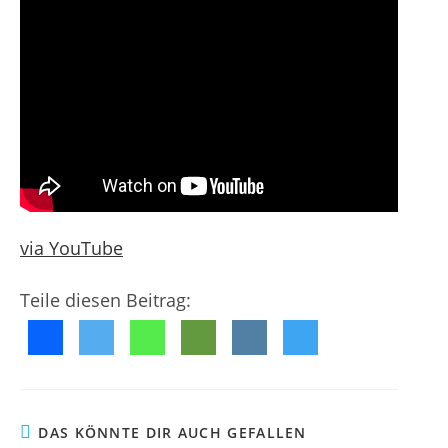
g
f
m
e
e
e
n
n
n
t
t
l
a
i
r
c
e
h
:
t
:
via YouTube
Teile diesen Beitrag:
DAS KÖNNTE DIR AUCH GEFALLEN