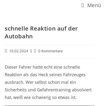
Z
Menü
u
m
I
schnelle Reaktion auf der
n
Autobahn
h
a
B
B
10.02.2024
0 Kommentare
e
e
l
i
i
t
t
t
Dieser Fahrer hatte echt eine schnelle
r
r
s
Reaktion als das Heck seines Fahrzeuges
a
a
p
g
g
ausbrach. Wer selbst schon mal ein
v
s
r
Sicherheits und Gefahrentraining absolviert
e
-
i
r
K
hat, weiß wie schwierig so etwas ist.
ö
o
n
f
m