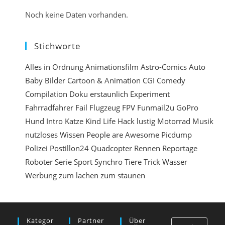
n
i
Noch keine Daten vorhanden.
e
r
Stichworte
e
n
Alles in Ordnung
Animationsfilm
Astro-Comics
Auto
Baby
Bilder
Cartoon & Animation
CGI
Comedy
e
Compilation
Doku
erstaunlich
Experiment
i
Fahrradfahrer
Fail
Flugzeug
FPV
Funmail2u
GoPro
n
Hund
Intro
Katze
Kind
Life Hack
lustig
Motorrad
Musik
nutzloses Wissen
People are Awesome
Picdump
Polizei
Postillon24
Quadcopter
Rennen
Reportage
Roboter
Serie
Sport
Synchro
Tiere
Trick
Wasser
Werbung
zum lachen
zum staunen
Kategor
Partner
Über