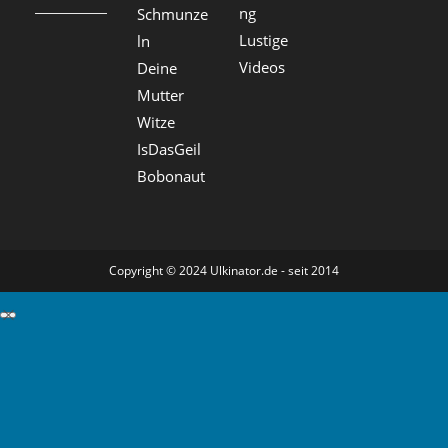
ng
Schmunze
Lustige
ln
Videos
Deine
Mutter
Witze
IsDasGeil
Bobonaut
Copyright © 2024 Ulkinator.de - seit 2014
GDPR Cookie-Einstellungen schließen