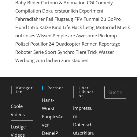
Baby
Bilder
Cartoon & Animation
CGI
Comedy
e
Compilation
Doku
erstaunlich
Experiment
i
Fahrradfahrer
Fail
Flugzeug
FPV
Funmail2u
GoPro
n
Hund
Intro
Katze
Kind
Life Hack
lustig
Motorrad
Musik
nutzloses Wissen
People are Awesome
Picdump
Polizei
Postillon24
Quadcopter
Rennen
Reportage
Roboter
Serie
Sport
Synchro
Tiere
Trick
Wasser
Werbung
zum lachen
zum staunen
Kategor
Partner
Über
Ien
Ulkinat
Or
Hans-
Coole
Impressu
Wurst
Videos
m
Funpics4e
Datensch
ver
Lustige
utzerkläru
DeineIP
Videos