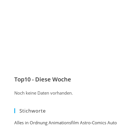
n
n
u
a
t
m
l
i
K
)
e
o
r
m
e
m
n
e
e
n
i
t
Top10 - Diese Woche
n
i
Noch keine Daten vorhanden.
e
r
Stichworte
e
n
Alles in Ordnung
Animationsfilm
Astro-Comics
Auto