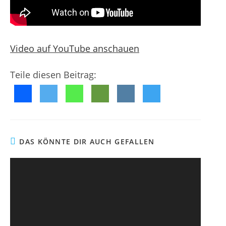
e
e
g
n
n
e
t
t
l
a
n
i
r
Video auf YouTube anschauen
c
e
h
:
Teile diesen Beitrag:
t
:
DAS KÖNNTE DIR AUCH GEFALLEN