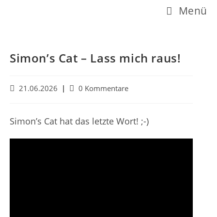
Z
Menü
u
m
I
Simon’s Cat – Lass mich raus!
n
h
B
B
21.06.2026
0 Kommentare
e
e
a
i
i
l
t
t
Simon’s Cat hat das letzte Wort! ;-)
r
r
t
a
a
s
g
g
v
s
p
e
-
r
r
K
ö
o
i
f
m
n
f
m