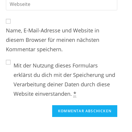
r
G
b
e
e
i
d
i
n
b
e
n
Name, E-Mail-Adresse und Website in
d
i
e
diesem Browser für meinen nächsten
e
n
n
Kommentar speichern.
i
e
N
n
E
a
Mit der Nutzung dieses Formulars
e
-
m
erklärst du dich mit der Speicherung und
W
M
e
Verarbeitung deiner Daten durch diese
e
a
n
Website einverstanden.
*
b
i
o
s
l
d
i
-
e
t
A
r