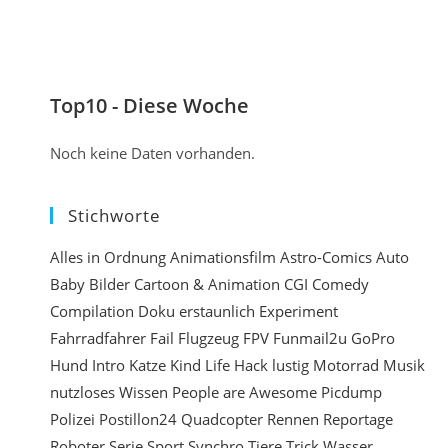
m
n
e
e
n
i
t
Top10 - Diese Woche
n
i
Noch keine Daten vorhanden.
e
r
Stichworte
e
n
Alles in Ordnung
Animationsfilm
Astro-Comics
Auto
Baby
Bilder
Cartoon & Animation
CGI
Comedy
e
Compilation
Doku
erstaunlich
Experiment
i
Fahrradfahrer
Fail
Flugzeug
FPV
Funmail2u
GoPro
n
Hund
Intro
Katze
Kind
Life Hack
lustig
Motorrad
Musik
nutzloses Wissen
People are Awesome
Picdump
Polizei
Postillon24
Quadcopter
Rennen
Reportage
Roboter
Serie
Sport
Synchro
Tiere
Trick
Wasser