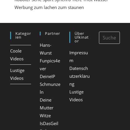
Werbung
zum lachen
zum staunen
Kategor
Partner
Über
Ien
Ulkinat
Or
Hans-
Coole
Impressu
Wurst
Videos
m
Funpics4e
Datensch
ver
Lustige
utzerkläru
DeineIP
Videos
ng
Schmunze
Lustige
ln
Videos
Deine
Mutter
Witze
IsDasGeil