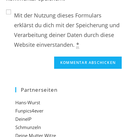
N
n
E
a
Mit der Nutzung dieses Formulars
e
-
m
erklärst du dich mit der Speicherung und
W
M
e
Verarbeitung deiner Daten durch diese
e
a
n
Website einverstanden.
*
b
i
o
s
l
d
i
-
e
t
A
r
e
d
B
Partnerseiten
-
r
e
Hans-Wurst
U
e
n
Funpics4ever
R
s
u
DeineIP
L
s
t
Schmunzeln
e
Deine Mutter Witze
e