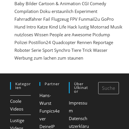
Baby
Bilder
Cartoon & Animation
CGI
Comedy
e
Compilation
Doku
erstaunlich
Experiment
i
Fahrradfahrer
Fail
Flugzeug
FPV
Funmail2u
GoPro
n
Hund
Intro
Katze
Kind
Life Hack
lustig
Motorrad
Musik
nutzloses Wissen
People are Awesome
Picdump
Polizei
Postillon24
Quadcopter
Rennen
Reportage
Roboter
Serie
Sport
Synchro
Tiere
Trick
Wasser
Werbung
zum lachen
zum staunen
Kategor
Partner
Über
Ien
Ulkinat
Or
Hans-
Coole
Impressu
Wurst
Videos
m
Funpics4e
Datensch
ver
Lustige
utzerkläru
DeineIP
Videos