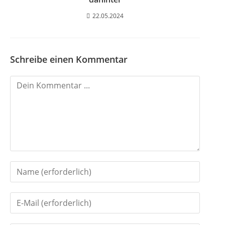
22.05.2024
Schreibe einen Kommentar
K
o
m
m
e
n
G
t
i
i
G
b
e
i
d