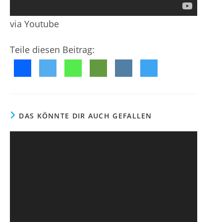
g
f
m
e
e
e
via Youtube
n
n
n
t
t
Teile diesen Beitrag:
l
a
i
r
c
e
h
:
t
:
DAS KÖNNTE DIR AUCH GEFALLEN