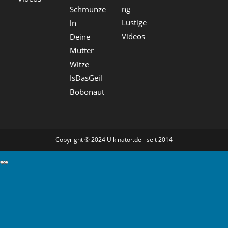
ng
Schmunze
Lustige
ln
Videos
Deine
Mutter
Witze
IsDasGeil
Bobonaut
Copyright © 2024 Ulkinator.de - seit 2014
GDPR Cookie-Einstellungen schließen