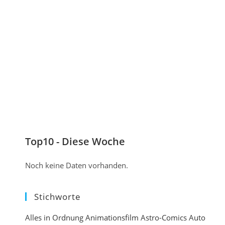
n
n
u
a
t
m
l
i
K
)
e
o
r
m
e
m
n
e
e
n
i
t
Top10 - Diese Woche
n
i
Noch keine Daten vorhanden.
e
r
Stichworte
e
n
Alles in Ordnung
Animationsfilm
Astro-Comics
Auto