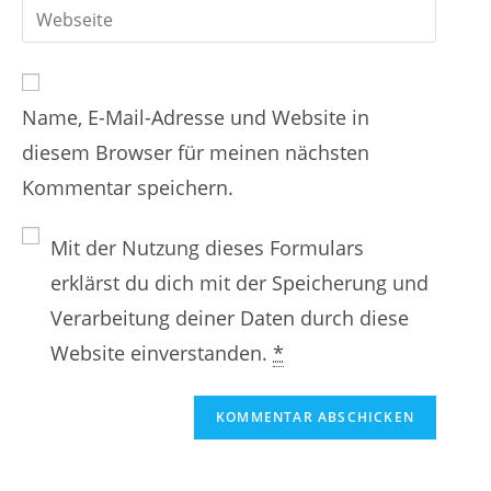
r
G
b
e
e
i
d
i
n
b
e
n
Name, E-Mail-Adresse und Website in
d
i
e
diesem Browser für meinen nächsten
e
n
n
Kommentar speichern.
i
e
N
n
E
a
Mit der Nutzung dieses Formulars
e
-
m
erklärst du dich mit der Speicherung und
W
M
e
Verarbeitung deiner Daten durch diese
e
a
n
Website einverstanden.
*
b
i
o
s
l
d
i
-
e
t
A
r