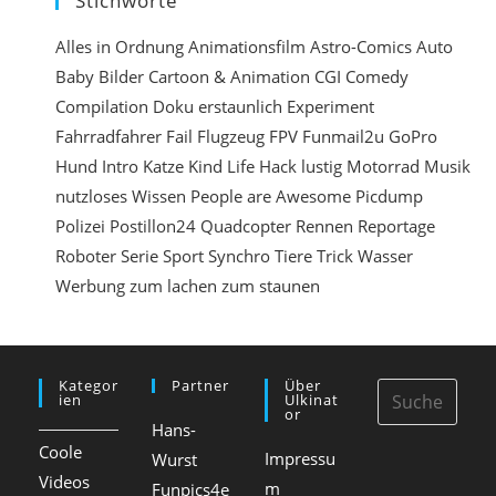
Stichworte
e
n
Alles in Ordnung
Animationsfilm
Astro-Comics
Auto
Baby
Bilder
Cartoon & Animation
CGI
Comedy
e
Compilation
Doku
erstaunlich
Experiment
i
Fahrradfahrer
Fail
Flugzeug
FPV
Funmail2u
GoPro
n
Hund
Intro
Katze
Kind
Life Hack
lustig
Motorrad
Musik
nutzloses Wissen
People are Awesome
Picdump
Polizei
Postillon24
Quadcopter
Rennen
Reportage
Roboter
Serie
Sport
Synchro
Tiere
Trick
Wasser
Werbung
zum lachen
zum staunen
Kategor
Partner
Über
Ien
Ulkinat
Or
Hans-
Coole
Impressu
Wurst
Videos
m
Funpics4e