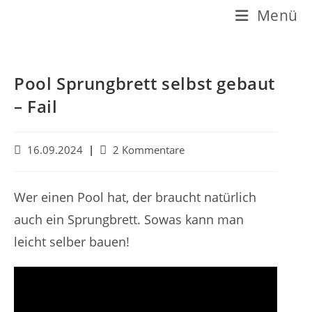
Z
Menü
u
m
I
Pool Sprungbrett selbst gebaut
n
– Fail
h
a
B
B
16.09.2024
2 Kommentare
e
e
l
i
i
t
t
t
Wer einen Pool hat, der braucht natürlich
r
r
s
auch ein Sprungbrett. Sowas kann man
a
a
p
g
g
leicht selber bauen!
v
s
r
e
-
i
r
K
ö
o
n
f
m