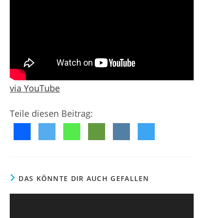
g
f
m
e
e
e
n
n
n
t
t
l
a
i
r
c
e
h
:
via YouTube
t
:
Teile diesen Beitrag:
DAS KÖNNTE DIR AUCH GEFALLEN