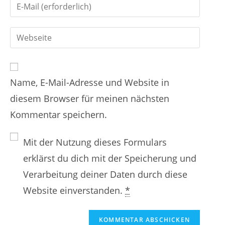
G
b
e
i
d
r
G
b
e
e
i
d
i
n
b
e
n
Name, E-Mail-Adresse und Website in
d
i
e
diesem Browser für meinen nächsten
e
n
n
Kommentar speichern.
i
e
N
n
E
a
Mit der Nutzung dieses Formulars
e
-
m
erklärst du dich mit der Speicherung und
W
M
e
Verarbeitung deiner Daten durch diese
e
a
n
Website einverstanden.
*
b
i
o
s
l
d