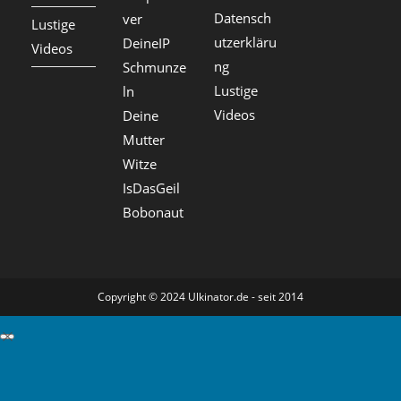
Datensch
ver
Lustige
utzerkläru
DeineIP
Videos
ng
Schmunze
Lustige
ln
Videos
Deine
Mutter
Witze
IsDasGeil
Bobonaut
Copyright © 2024 Ulkinator.de - seit 2014
GDPR Cookie-Einstellungen schließen