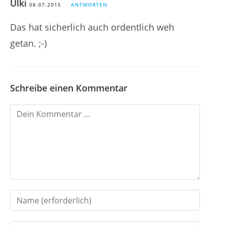
Ulki
08.07.2015
ANTWORTEN
Das hat sicherlich auch ordentlich weh
getan. ;-)
Schreibe einen Kommentar
K
o
m
m
e
n
G
t
i
i